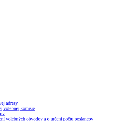
ej adresy
j volebnej komisie
čov
ní volebných obvodov a o určení počtu poslancov