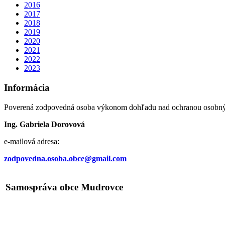
2016
2017
2018
2019
2020
2021
2022
2023
Informácia
Poverená zodpovedná osoba výkonom dohľadu nad ochranou osobných
Ing. Gabriela Dorovová
e-mailová adresa:
zodpovedna.osoba.obce@gmail.com
Samospráva obce Mudrovce