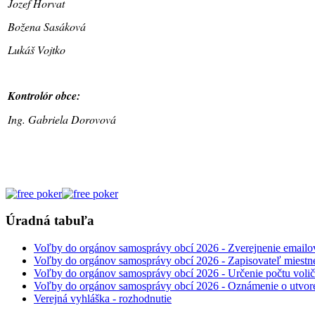
Jozef Horvat
Božena Sasáková
Lukáš Vojtko
Kontrolór obce:
Ing. Gabriela Dorovová
Úradná tabuľa
Voľby do orgánov samosprávy obcí 2026 - Zverejnenie emailov
Voľby do orgánov samosprávy obcí 2026 - Zapisovateľ miestne
Voľby do orgánov samosprávy obcí 2026 - Určenie počtu voli
Voľby do orgánov samosprávy obcí 2026 - Oznámenie o utvore
Verejná vyhláška - rozhodnutie