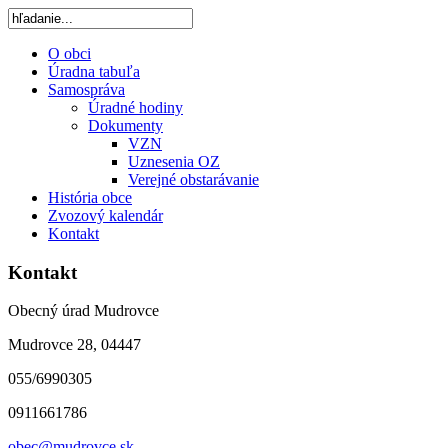
O obci
Úradna tabuľa
Samospráva
Úradné hodiny
Dokumenty
VZN
Uznesenia OZ
Verejné obstarávanie
História obce
Zvozový kalendár
Kontakt
Kontakt
Obecný úrad Mudrovce
Mudrovce 28, 04447
055/6990305
0911661786
obec@mudrovce.sk