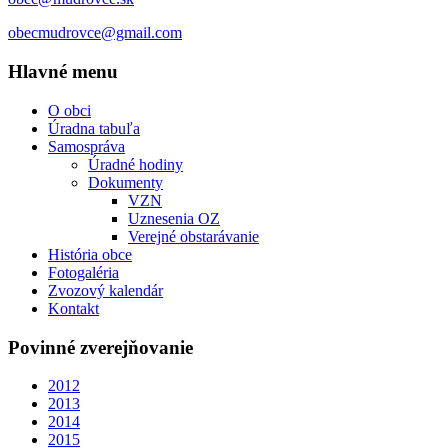
obecmudrovce@gmail.com
Hlavné menu
O obci
Úradna tabuľa
Samospráva
Úradné hodiny
Dokumenty
VZN
Uznesenia OZ
Verejné obstarávanie
História obce
Fotogaléria
Zvozový kalendár
Kontakt
Povinné zverejňovanie
2012
2013
2014
2015