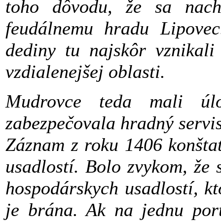
toho dôvodu, že sa nachá
feudálnemu hradu Lipovec
dediny tu najskôr vznikali
vzdialenejšej oblasti.
Mudrovce teda mali úlo
zabezpečovala hradný servis
Záznam z roku 1406 konštat
usadlostí. Bolo zvykom, že s
hospodárskych usadlostí, kt
je brána. Ak na jednu por