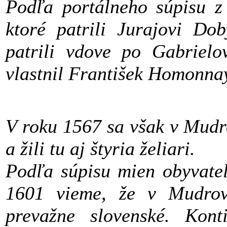
Podľa portálneho súpisu z
ktoré patrili Jurajovi D
patrili vdove po Gabriel
vlastnil František Homonna
V roku 1567 sa však v Mudr
a žili tu aj štyria želiari.
Podľa súpisu mien obyvateľ
1601 vieme, že v Mudrovc
prevažne slovenské. Konti